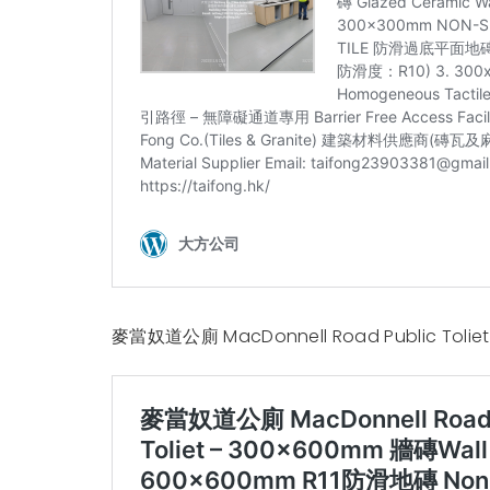
麥當奴道公廁 MacDonnell Road Public Toliet