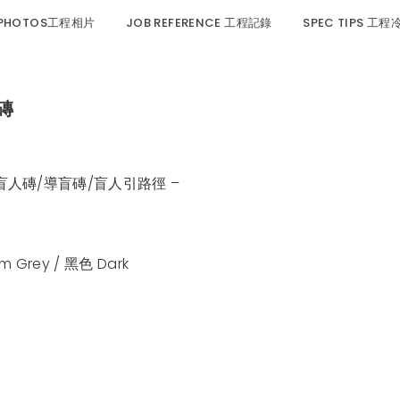
 PHOTOS工程相片
JOB REFERENCE 工程記錄
SPEC TIPS 工
盲磚
tile盲人磚/導盲磚/盲人引路徑 –
m Grey / 黑色 Dark