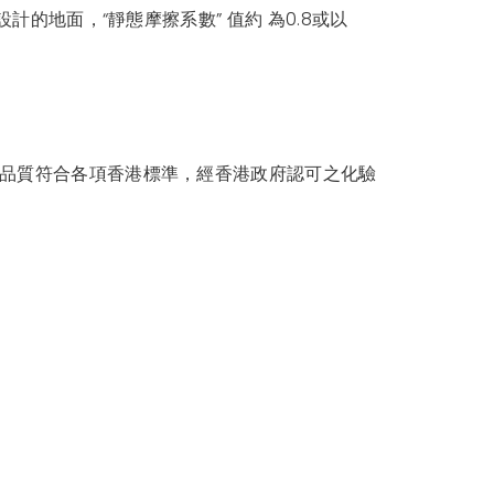
計的地面，“靜態摩擦系數” 值約 為0.8或以
品，品質符合各項香港標準，經香港政府認可之化驗