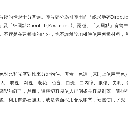
磚的情形十分普遍。導盲磚分為引導用的「線形地磚Directi
g」及「細圓點Oriental (Positional)」兩種。「大
。不管是在建築物的內外，也不論舖設地板時使用何種材料，
色對比和光度對比來分辨物件。再者，色調（原則上使用黃色
的人：弱視、斜視、老花、色盲、白斑、白內障、眼傷、失明、
鋼製的釘子，然而，這樣卻容易使人絆倒或是容易剝落，這些
色、利用御影石加工，或是表面採用合成膠質，裡層使用水泥….