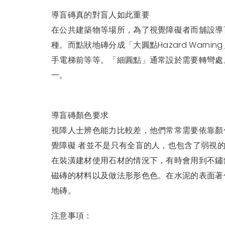
導盲磚真的對盲人如此重要
在公共建築物等場所，為了視覺障礙者而舖設導盲
種。而點狀地磚分成「大圓點Hazard Warnin
手電梯前等等。「細圓點」通常設於需要轉彎處
一。
導盲磚顏色要求
視障人士辨色能力比較差，他們常常需要依靠顏
覺障礙 者並不是只有全盲的人，也包含了弱視
在裝潢建材使用石材的情況下，有時會用到不鏽
磁磚的材料以及做法形形色色。在水泥的表面著
地磚。
注意事項：