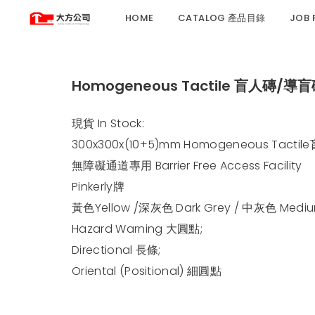
HOME
CATALOG 產品目錄
JOB
Homogeneous Tactile 盲人磚/導
現貨 In Stock:
300x300x(10+5)mm Homogeneous Tac
無障礙通道專用 Barrier Free Access Facility
Pinkerly牌
黃色Yellow /深灰色 Dark Grey / 中灰色 Mediu
Hazard Warning 大圓點;
Directional 長條;
Oriental (Positional) 細圓點