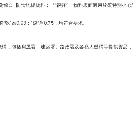
附錄C- 防滑地板物料：『“很好” – 物料表面適用於須特別小心設
值”乾”為0.93；”濕”為0.75，均符合要求。
各政府機構，包括房屋署、建築署、路政署及各私人機構等提供貨