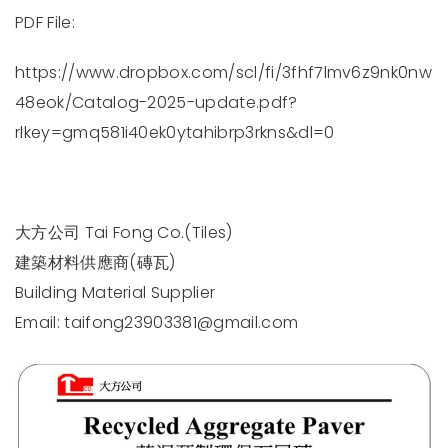
PDF File:
https://www.dropbox.com/scl/fi/3fhf7lmv6z9nk0nw
48eok/Catalog-2025-update.pdf?
rlkey=gmq581i40ek0ytahibrp3rkns&dl=0
大方公司 Tai Fong Co.(Tiles)
建築材料供應商(磚瓦)
Building Material Supplier
Email:
taifong23903381@gmail.com