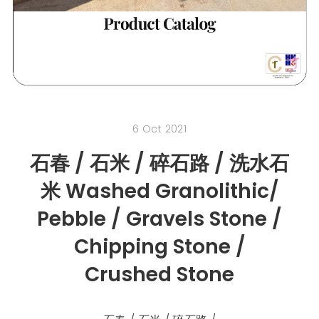
6 Oct 2021
石春 / 石米 / 碎石路 / 洗水石
米 Washed Granolithic/
Pebble / Gravels Stone /
Chipping Stone /
Crushed Stone