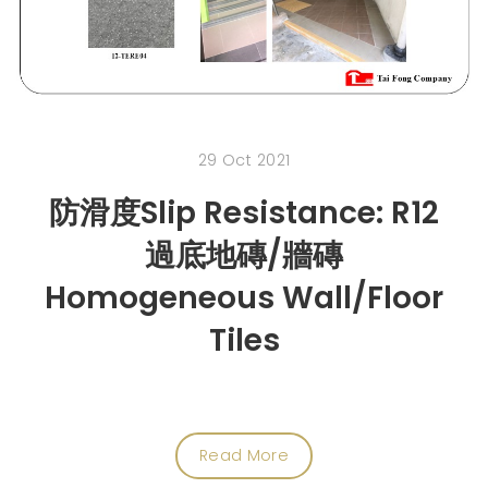
29 Oct 2021
防滑度Slip Resistance: R12
過底地磚/牆磚
Homogeneous Wall/Floor
Tiles
Read More