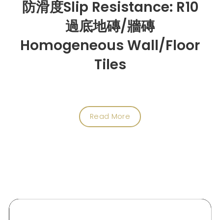
防滑度Slip Resistance: R10
過底地磚/牆磚
Homogeneous Wall/Floor
Tiles
Read More