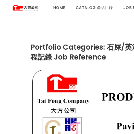
HOME
CATALOG 產品目錄
JOB
Portfolio Categories:
石屎/英泥
程記錄 Job Reference