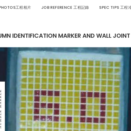
 PHOTOS工程相片
JOB REFERENCE 工程記錄
SPEC TIPS 工
LUMN IDENTIFICATION MARKER AND WALL JOI