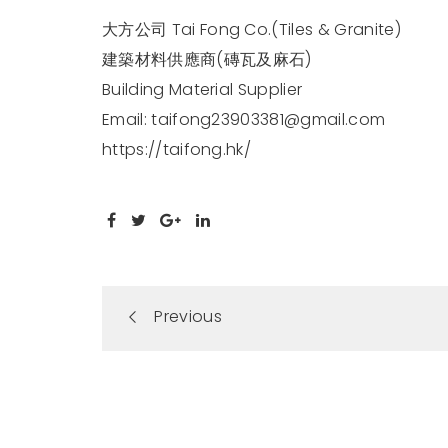
大方公司 Tai Fong Co.(Tiles & Granite)
建築材料供應商(磚瓦及麻石)
Building Material Supplier
Email:
taifong23903381@gmail.com
https://taifong.hk/
Portfolio
Previous
navigation