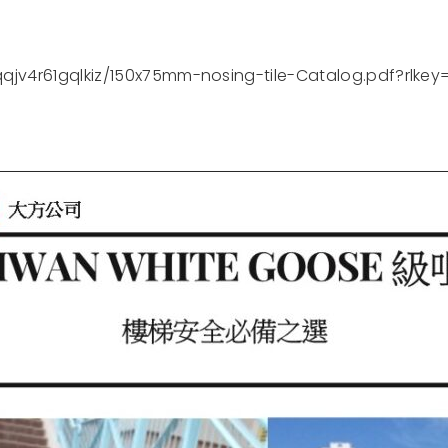
qjv4r61gqlkiz/150x75mm-nosing-tile-Catalog.pdf?rlke