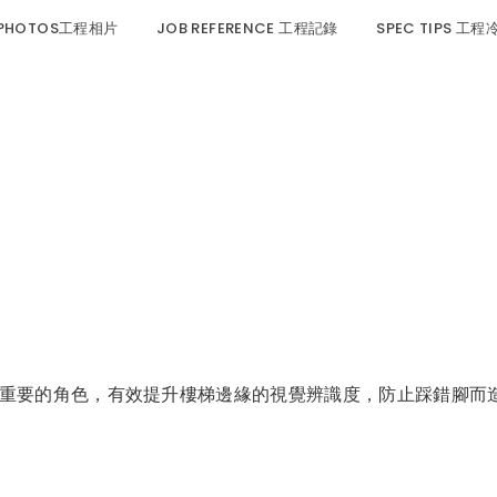
 PHOTOS工程相片
JOB REFERENCE 工程記錄
SPEC TIPS 工
中扮演著極為重要的角色，有效提升樓梯邊緣的視覺辨識度，防止踩錯腳