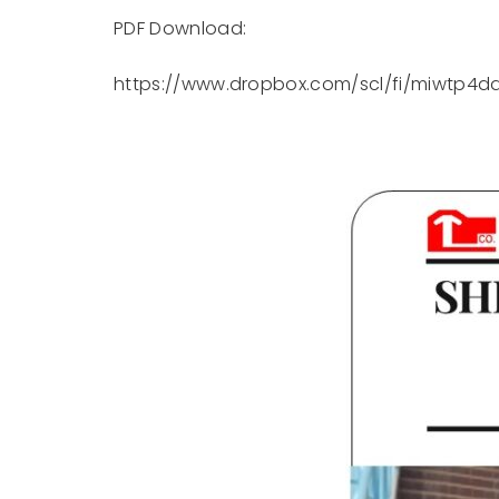
PDF Download:
https://www.dropbox.com/scl/fi/miwtp4dq