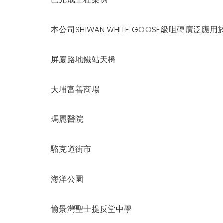
本公司SHIWAN WHITE GOOSE級咀磚廣
屏廈路地鐵站天橋
大埔富善商場
瑪麗醫院
駱克道街市
海洋公園
愉景灣聖士提反堂中學