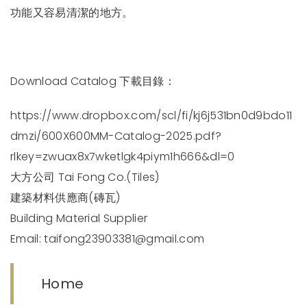
功能又容易清潔的地方。
Download Catalog 下載目錄：
https://www.dropbox.com/scl/fi/kj6j531bn0d9bdo11
dmzi/600X600MM-Catalog-2025.pdf?
rlkey=zwuax8x7wketlgk4piym1h666&dl=0
大方公司 Tai Fong Co.(Tiles)
建築材料供應商(磚瓦)
Building Material Supplier
Email:
taifong23903381@gmail.com
Home