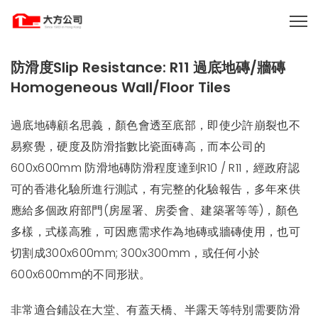
防滑度Slip Resistance: R11 過底地磚/牆磚
Homogeneous Wall/Floor Tiles
過底地磚顧名思義，顏色會透至底部，即使少許崩裂也不
易察覺，硬度及防滑指數比瓷面磚高，而本公司的
600x600mm 防滑地磚防滑程度達到R10 / R11，經政府認
可的香港化驗所進行測試，有完整的化驗報告，多年來供
應給多個政府部門(房屋署、房委會、建築署等等)，顏色
多樣，式樣高雅，可因應需求作為地磚或牆磚使用，也可
切割成300x600mm; 300x300mm，或任何小於
600x600mm的不同形狀。
非常適合鋪設在大堂、有蓋天橋、半露天等特別需要防滑