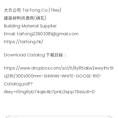
大方公司 Tai Fong Co.(Tiles)
建築材料供應商(磚瓦)
Building Material Supplier
Email:
taifong23903381@gmail.com
https://taifong.hk/
Download Catalog 下載目錄：
https://www.dropbox.com/scl/fi/lly85akw2ewy1hv5l
q28t/300x300mm-SHIWAN-WHITE-GOOSE-R10-
Catalog.pdf?
rlkey=r0ng9yb74qle4b7pnb2epp79e&dl=0