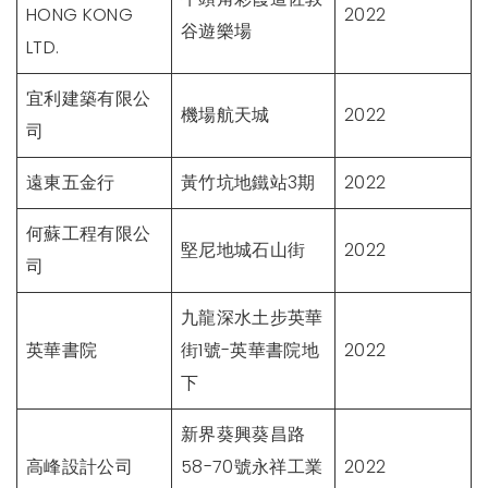
HONG KONG
2022
谷遊樂場
LTD.
宜利建築有限公
機場航天城
2022
司
遠東五金行
黃竹坑地鐵站3期
2022
何蘇工程有限公
堅尼地城石山街
2022
司
九龍深水土步英華
英華書院
街1號-英華書院地
2022
下
新界葵興葵昌路
高峰設計公司
58-70號永祥工業
2022