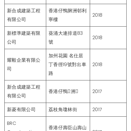
新合成建築工程
香港仔鴨脷洲邨利
2018
有限公司
寧樓
新標準建築有限
葵涌大連排道83
2018
公司
號
加州花園 名仕居
耀毅企業有限公
丁香徑19號對出車
2018
司
路
新合成建築工程
香港仔鴨洲
2017
有限公司
新菱有限公司
荔枝角瓊林街
2017
BRC
香港仔壽臣山壽山