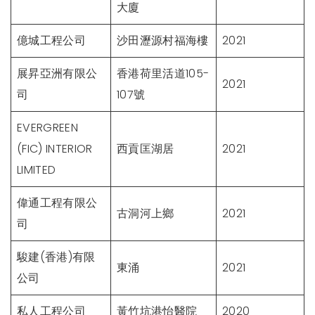
大廈
億城工程公司
沙田瀝源村福海樓
2021
展昇亞洲有限公
香港荷里活道105-
2021
司
107號
EVERGREEN
(FIC) INTERIOR
西貢匡湖居
2021
LIMITED
偉通工程有限公
古洞河上鄉
2021
司
駿建(香港)有限
東涌
2021
公司
私人工程公司
黃竹坑港怡醫院
2020