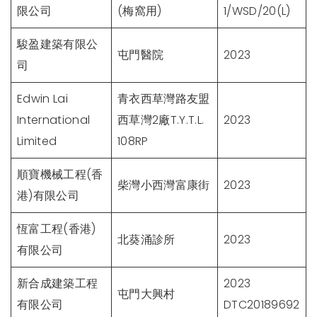
限公司
(梅窩用)
1/WSD/20(L)
駿盈建築有限公
屯門醫院
2023
司
Edwin Lai
青衣西草灣路友盟
International
西草灣2廠T.Y.T.L.
2023
Limited
108RP
順寶機械工程(香
柴灣小西灣富康街
2023
港)有限公司
恆富工程(香港)
北葵涌診所
2023
有限公司
新合成建築工程
2023
屯門大興村
有限公司
DTC20189692