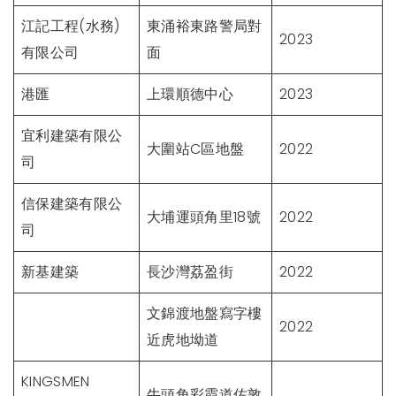
江記工程(水務)
東涌裕東路警局對
2023
有限公司
面
港匯
上環順德中心
2023
宜利建築有限公
大圍站C區地盤
2022
司
信保建築有限公
大埔運頭角里18號
2022
司
新基建築
長沙灣荔盈街
2022
文錦渡地盤寫字樓
2022
近虎地坳道
KINGSMEN
牛頭角彩霞道佐敦