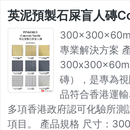
英泥預製石屎盲人磚Concr
300x300x6
專業解決方案 
300x300x
磚），是專為視
品符合香港運輸署
多項香港政府認可化驗所測
項目。 產品規格 尺寸：300 