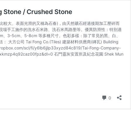
 Stone / Crushed Stone
如尺寸比較大、表面光滑的又稱為石春)，由天然礦石經過後期加工壓碎而
現場手工施作的洗水石米路、洗石米馬路壆等。優異防滑性：特別適
3cm、3-5cm、5-8cm 等多種尺寸。色彩多樣：除了常見的黑、白、
Fong Co.(Tiles) 建築材料供應商(磚瓦) Building
box.com/scl/fi/y6lb6jjlp33xyzd84c819/Tai-Fong-Company-
=jadbwn6oxkmzp4q92caz00fpz&dl=0 石門靈灰安置所及紀念花園 Shek Mun
Comment
0