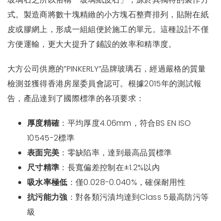
式。製造商將數十塊精緻的小方塊石整齊排列，貼附在紙
皮或膠網上，形成一組組便於施工的單元。這種設計不僅
方便運輸，更大大提升了鋪設的效率和精準度。
大方公司供應的”PINKERLY”品牌玻璃石，經過嚴格的質量
檢測並獲得香港房屋委員會認可。根據2015年的測試報
告，產品達到了國際標準的各項要求：
厚度精確
：平均厚度4.06mm，符合BS EN ISO
10545-2標準
表面完美
：零缺陷率，達到最高品質標準
尺寸精準
：長寬偏差控制在±1.2%以內
吸水率極低
：僅0.028-0.040%，確保耐用性
抗污能力強
：對各類污漬均達到Class 5最高防污等
級