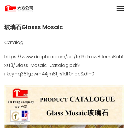
玻璃石Glasss Mosaic
Catalog:
https://www.dropbox.com/scl/fi/13drrcw8flems8ah1
xzf3/Glass-Mosaic-Catalog.pdf?
rlkey=q381gzwrh44jm8tjrs1df0nec&dl=0