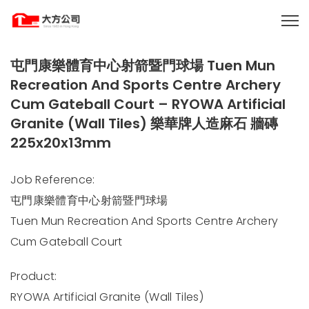
屯門康樂體育中心射箭暨門球場 Tuen Mun
Recreation And Sports Centre Archery
Cum Gateball Court – RYOWA Artificial
Granite (Wall Tiles) 樂華牌人造麻石 牆磚
225x20x13mm
Job Reference:
屯門康樂體育中心射箭暨門球場
Tuen Mun Recreation And Sports Centre Archery
Cum Gateball Court
Product:
RYOWA Artificial Granite (Wall Tiles)