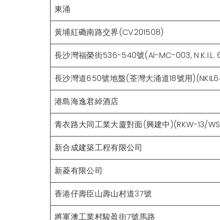
東涌
黃埔紅磡南路交界(CV201508)
長沙灣福榮街536-540號(AI-MC-003, N.K.I.L. 
長沙灣道650號地盤(荃灣大涌道18號用)(NKIL64
港島海逸君綽酒店
青衣路大同工業大廈對面(興建中)(RKW-13/WSD
新合成建築工程有限公司
新菱有限公司
香港仔壽臣山壽山村道37號
將軍澳工業村駿盈街7號馬路