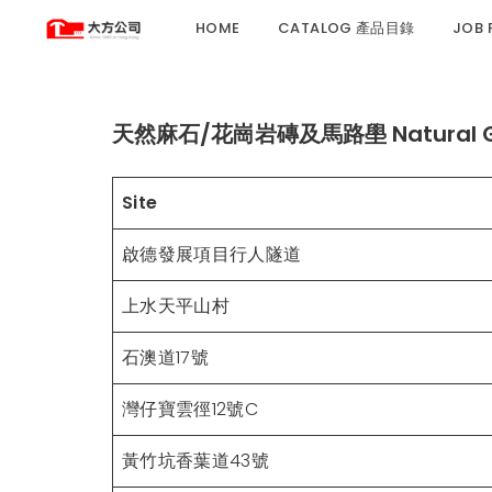
HOME
CATALOG 產品目錄
JOB
天然麻石/花崗岩磚及馬路壆 Natural Gran
Site
啟德發展項目行人隧道
上水天平山村
石澳道17號
灣仔寶雲徑12號C
黃竹坑香葉道43號