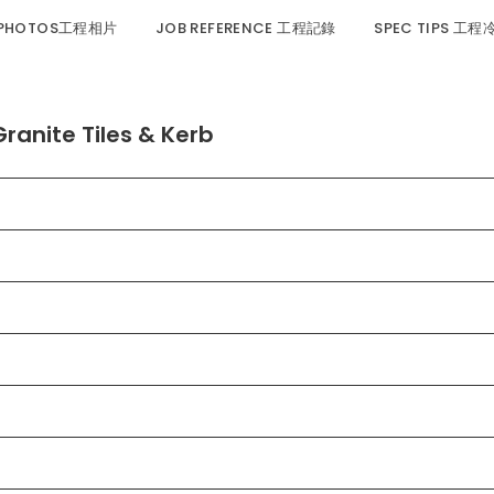
 PHOTOS工程相片
JOB REFERENCE 工程記錄
SPEC TIPS 工
ite Tiles & Kerb