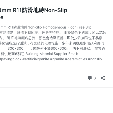
600mm R11防滑地磚Non-Slip
le
0mm R11防滑地磚Non-Slip Homogeneous Floor Tiles(Slip
不會透到底部，有容易清潔、髒漬不易附著、輕身等特點。 由於顏色不透底，所以花款
方。 過底地磚顧名思義，顏色會透至底部，即使少許崩裂也不易察
可的香港化驗所進行測試，有完整的化驗報告，多年來供應給多個政府部門
 300x300mm，或任何小於600x600mm的不同形狀。 非常適
Building Material Supplier Email:
pavingblock #artificialgranite #granite #ceramictiles #nonslip
Comment
0