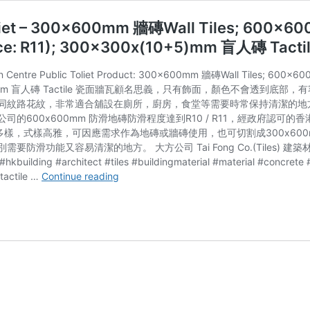
liet – 300x600mm 牆磚Wall Tiles; 600x
ance: R11); 300x300x(10+5)mm 盲人磚 Tacti
Centre Public Toliet Product: 300x600mm 牆磚Wall Tiles; 600x60
300x(10+5)mm 盲人磚 Tactile 瓷面牆瓦顧名思義，只有飾面，顏色
同紋路花紋，非常適合舖設在廁所，廚房，食堂等需要時常保持清潔的地
的600x600mm 防滑地磚防滑程度達到R10 / R11，經政府認
樣，式樣高雅，可因應需求作為地磚或牆磚使用，也可切割成300x600mm;
容易清潔的地方。 大方公司 Tai Fong Co.(Tiles) 建築材料供應商(磚瓦) 
kbuilding #architect #tiles #buildingmaterial #material #concrete #
修
tactile …
Continue reading
頓
中
心
公
廁
Southern
Centre
Public
Toliet