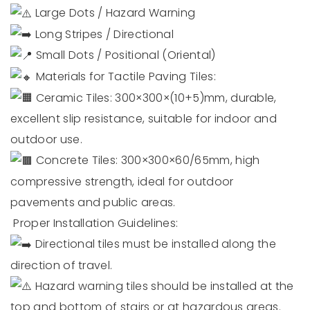
Large Dots / Hazard Warning
Long Stripes / Directional
Small Dots / Positional (Oriental)
Materials for Tactile Paving Tiles:
Ceramic Tiles: 300×300×(10+5)mm, durable,
excellent slip resistance, suitable for indoor and
outdoor use.
Concrete Tiles: 300×300×60/65mm, high
compressive strength, ideal for outdoor
pavements and public areas.
Proper Installation Guidelines:
Directional tiles must be installed along the
direction of travel.
Hazard warning tiles should be installed at the
top and bottom of stairs or at hazardous areas.