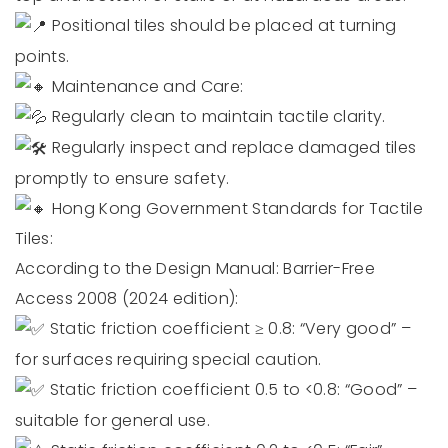
Positional tiles should be placed at turning
points.
Maintenance and Care:
Regularly clean to maintain tactile clarity.
Regularly inspect and replace damaged tiles
promptly to ensure safety.
Hong Kong Government Standards for Tactile
Tiles:
According to the Design Manual: Barrier-Free
Access 2008 (2024 edition):
Static friction coefficient ≥ 0.8: “Very good” –
for surfaces requiring special caution.
Static friction coefficient 0.5 to <0.8: “Good” –
suitable for general use.