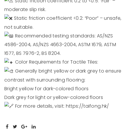
Static friction coefficient 0.2 to <0.5: “Fair” –
moderate slip risk.
Static friction coefficient <0.2: “Poor” – unsafe,
not suitable.
Recommended testing standards: AS/NZS
4586-2004, AS/NZS 4663-2004, ASTM 1679, ASTM
1677, BS 7976-2, BS 8204.
Color Requirements for Tactile Tiles:
Generally bright yellow or dark grey to ensure
contrast with surrounding flooring:
Bright yellow for dark-colored floors
Dark grey for light or yellow-colored floors
For more details, visit:
https://taifong.hk/