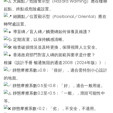
大圓點／危險警示型（Hazard Warning）應在樓梯
起點、終點或危險處設置。
細圓點／位置顯示型（Positional／Oriental）應在
轉彎處設置。
導盲磚／盲人磚／觸覺磚如何保養及維護？
定期清潔，以保持觸感清晰。
檢查破損情況並及時更換，保障視障人士安全。
香港政府部門對盲人磚的規範與要求是什麼？
根據《設計手冊 暢通無阻的通道2008（2024年版）》：
靜態摩擦系數≥0.8：「很好」，適合需特別小心設計
的地面。
靜態摩擦系數0.5至<0.8：「好」，適合一般用途。
靜態摩擦系數0.2至<0.5：「一般」，滑跤可能性中
等。
靜態摩擦系數<0.2：「劣」，不安全，不適用。